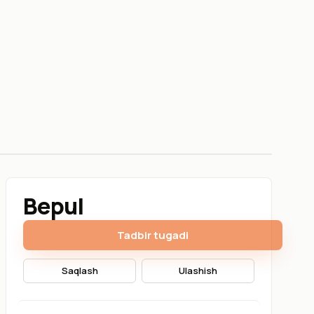
18-iyun
Bepul
Tadbir tugadi
Saqlash
Ulashish