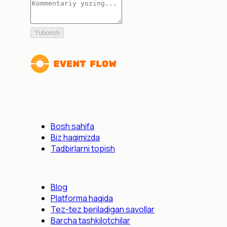
Yuborish
Tadbir yaratadigan va ularda qatnashadiganlar uchun platfor
NAVIGATSIYA
Bosh sahifa
Biz haqimizda
Tadbirlarni topish
PLATFORMA
Blog
Platforma haqida
Tez-tez beriladigan savollar
Barcha tashkilotchilar