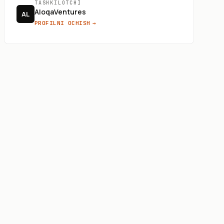
TASHKILOTCHI
AloqaVentures
AL
PROFILNI OCHISH
→