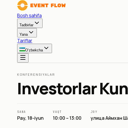
Bosh sahifa
Tadbirlar
Yana
Tariflar
O‘zbekcha
KONFERENSIYALAR
Investorlar Kun
SANA
VAQT
JOY
Pay, 18-iyun
10:00 – 13:00
улица Аймхан Ша