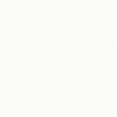
ma. Qidiruv, tavsiyalar va QR check-in murakkab integratsiyalarsiz.