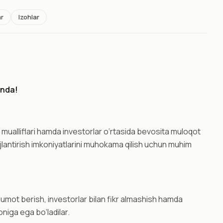
ar
Izohlar
onda!
 mualliflari hamda investorlar o‘rtasida bevosita muloqot
ivojlantirish imkoniyatlarini muhokama qilish uchun muhim
’lumot berish, investorlar bilan fikr almashish hamda
oniga ega bo‘ladilar.