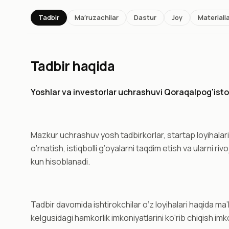
Tadbir
Maʼruzachilar
Dastur
Joy
Materiall
Tadbir haqida
Yoshlar va investorlar uchrashuvi Qoraqalpog'ist
Mazkur uchrashuv yosh tadbirkorlar, startap loyihalari
o‘rnatish, istiqbolli g‘oyalarni taqdim etish va ularni r
kun hisoblanadi.
Tadbir davomida ishtirokchilar o‘z loyihalari haqida ma
kelgusidagi hamkorlik imkoniyatlarini ko‘rib chiqish imk