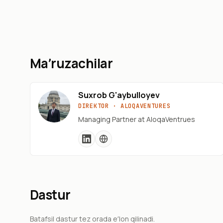
Maʼruzachilar
Suxrob G'aybulloyev
DIREKTOR · ALOQAVENTURES
Managing Partner at AloqaVentrues
Dastur
Batafsil dastur tez orada eʼlon qilinadi.