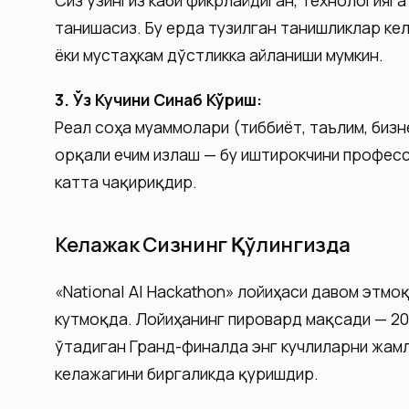
Сиз ўзингиз каби фикрлайдиган, технологияг
танишасиз. Бу ерда тузилган танишликлар ке
ёки мустаҳкам дўстликка айланиши мумкин.
3. Ўз Кучини Синаб Кўриш:
Реал соҳа муаммолари (тиббиёт, таълим, бизн
орқали ечим излаш — бу иштирокчини профес
катта чақириқдир.
Келажак Сизнинг Қўлингизда
«National AI Hackathon» лойиҳаси давом этмо
кутмоқда. Лойиҳанинг пировард мақсади — 20
ўтадиган Гранд-финалда энг кучлиларни жам
келажагини биргаликда қуришдир.