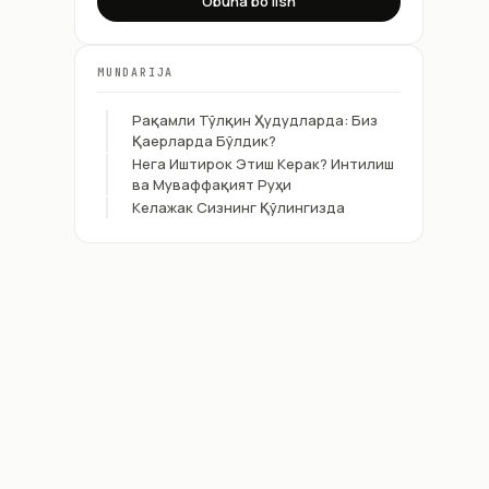
Obuna bo'lish
MUNDARIJA
Рақамли Тўлқин Ҳудудларда: Биз
Қаерларда Бўлдик?
Нега Иштирок Этиш Керак? Интилиш
ва Муваффақият Руҳи
Келажак Сизнинг Қўлингизда