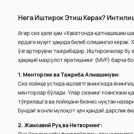
Нега Иштирок Этиш Керак? Интили
Агар сиз ҳали ҳам «Хакатонда қатнашишим ша
ердаги муҳит ҳақида билиб олишингиз керак. Х
ўзгартирувчи тажрибадир. Иштирокчилар бу е
ҳақиқий маҳсулот яратишнинг (MVP) барча бо
1. Менторлик ва Тажриба Алмашинуви:
Сиз лойиҳа устида ишлаётганингизда ёнинги
менторлар бўлади. Улар сизнинг ғоянгизни қ
тўғрилашга ва лойиҳани бизнес нуқтаи назар
Бундай жонли мулоқот ҳеч қандай дарслик ёк
2. Жамоавий Руҳ ва Нетворкинг: