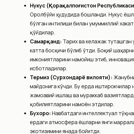
Нукус (Қорақалпоғистон Республикаси
Оролбўйи ҳудудида бошланди. Нукус ёшла
бўлган интилиши билан умуммиллий хака
қўйдилар.
Самарқанд:
Тарих ва келажак туташган 
катта босқичи бўлиб ўтди. Боқий шаҳарн
имкониятларини намойиш этиб, инновация
исботладилар.
Термиз (Сурхондарё вилояти):
Жанубни
майдонига кўчди. Бу ерда иштирокчилар 
жамоавий ишлаш ва мураккаб вазиятлард
қобилиятларини намоён этдилар.
Бухоро:
Навбатдаги интеллектуал тўқнаш
ердаги атмосфера ёшларни янги маррала
экотизимини янада бойитди.