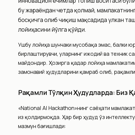
инновацион ечимлар топиш воситаси бўли
бу жараёндан четда қолмай, мамлакатнин
босқичга олиб чиқиш мақсадида улкан та
лойиҳасини йўлга қўйди.
Ушбу лойиҳа шунчаки мусобақа эмас, балки ю
бирлаштирувчи, уларнинг ижодий ва техник с
майдондир. Ҳозирга қадар лойиҳа мамлакатим
замонавий ҳудудларини қамраб олиб, рақамл
Рақамли Тўлқин Ҳудудларда: Биз 
«National AI Hackathon»нинг саёҳати мамлака
из қолдирмоқда. Ҳар бир ҳудуд ўз интеллекту
мазмун бағишлади: