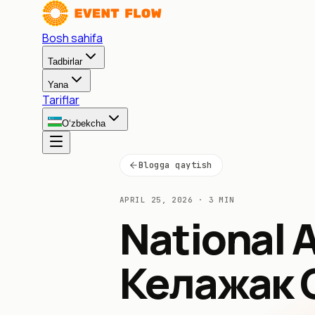
Bosh sahifa
Tadbirlar
Yana
Tariflar
O‘zbekcha
Blogga qaytish
APRIL 25, 2026
·
3 MIN
National 
Келажак 