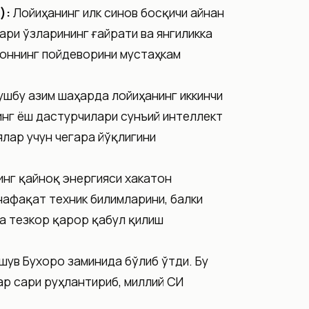
):
Лойиҳанинг илк синов босқичи айнан
ри ўзларининг ғайрати ва янгиликка
тоннинг пойдеворини мустаҳкам
ушбу азим шаҳарда лойиҳанинг иккинчи
инг ёш дастурчилари сунъий интеллект
лар учун чегара йўқлигини
нг қайноқ энергияси хакатон
нафақат техник билимларини, балки
а тезкор қарор қабул қилиш
ув Бухоро заминида бўлиб ўтди. Бу
р сари руҳлантириб, миллий СИ