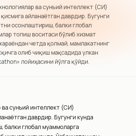
хнологиялар ва сунъий интеллект (СИ)
 қисмига айланаётган даврдир. Бугунги
ётни осонлаштириш, балки глобал
лар топиш воситаси бўлиб хизмат
 жараёндан четда қолмай, мамлакатнинг
сқичга олиб чиқиш мақсадида улкан
kathon» лойиҳасини йўлга қўйди.
 ва сунъий интеллект (СИ)
анаётган даврдир. Бугунги кунда
, балки глобал муаммоларга