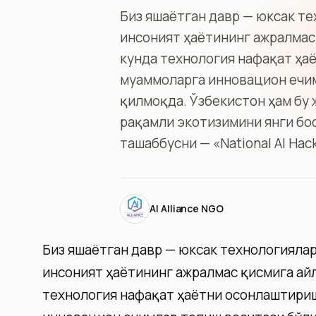
Биз яшаётган давр — юксак те
инсоният ҳаётининг ажралмас
кунда технология нафақат ҳа
муаммоларга инновацион ечим
қилмоқда. Ўзбекистон ҳам бу
рақамли экотизимини янги бо
ташаббусни — «National AI Hac
AI Alliance NGO
Биз яшаётган давр — юксак технологиялар
инсоният ҳаётининг ажралмас қисмига айл
технология нафақат ҳаётни осонлаштириш