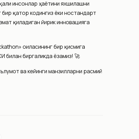
рқали инсонлар ҳаётини яхшилашни
нг бир қатор кодингиз ёки ностандарт
змат қиладиган йирик инновацияга
ackathon» оиласининг бир қисмига
И билан биргаликда ёзамиз! 🚀
ълумот ва кейинги манзилларни расмий