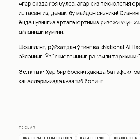
Агар сизда ғоя бўлса, агар сиз технология о
истасангиз, демак, бу майдон сизники! Сизни
ёндашувингиз эртага юртимиз ривожи учун хи
айланиши мумкин.
Шошилинг, рўйхатдан ўтинг ва «National AI H
айланинг. Ўзбекистоннинг рақамли тарихини С
Эслатма:
Ҳар бир босқич ҳақида батафсил ма
каналларимизда кузатиб боринг.
TEGLAR
#
NATIONALLAIHACKATHON
#
AIALLIANCE
#
HACKATHON