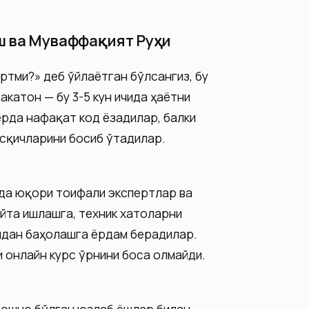
ш ва Муваффақият Руҳи
ртми?» деб ўйлаётган бўлсангиз, бу
акатон — бу 3-5 кун ичида ҳаётни
рда нафақат код ёзадилар, балки
сқичларини босиб ўтадилар.
зда юқори тоифали экспертлар ва
айта ишлашга, техник хатоларни
идан баҳолашга ёрдам берадилар.
и онлайн курс ўрнини боса олмайди.