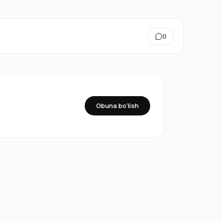
0
Obuna bo'lish