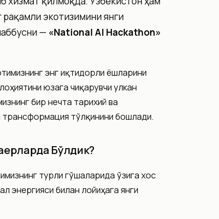
б хизмат қилмоқда. Ўзбекистон ҳам
г рақамли экотизимини янги
шаббусни —
«National AI Hackathon»
ртимизнинг энг иқтидорли ёшларини
алоҳиятини юзага чиқарувчи улкан
изнинг бир нечта тарихий ва
и трансформация тўлқинини бошлади.
Қаерларда Бўлдик?
тимизнинг турли гўшаларида ўзига хос
ал энергияси билан лойиҳага янги