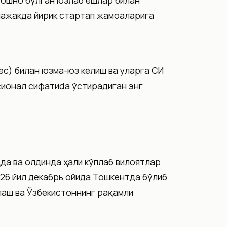
а ошно бўлган юзлаб ёшлар билан
лажакда йирик стартап жамоаларига
ес) билан юзма-юз келиш ва уларга СИ
сионал сифатиda ўстирадиган энг
қда ва олдинда ҳали кўплаб вилоятлар
26 йил декабрь ойида Тошкентда бўлиб
лаш ва Ўзбекистоннинг рақамли