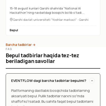
15-18 avgust kunlari Qarshi shahrida "National AI
Hackathon"ning navbatdagi bosqichi bo‘lib o‘tadi.
Jamoangiz bilan birgalikda real hayotiy muammolarga
Qarshi davlat universiteti "Yoshlar markazi" · Qarshi
sun’iy intellekt yechimlarini topish, mentorlar ko‘magida
ishlash va o‘z loyihangizni ekspertlar oldida taqdim etish
imkoniyati.
Bepul
Barcha tadbirlar →
FAQ
Bepul tadbirlar haqida tez-tez
beriladigan savollar
EVENTFLOW dagi barcha tadbirlar bepulmi?
Platformaning dastlabki bosqichida tadbirlarning
aksariyati bepul. Pullik tadbirlar narxni soʻmda
shaffof koʻrsatadi. Bu sahifa faqat bepul tadbirlarni