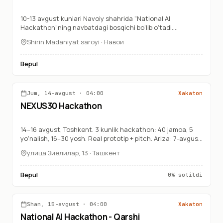
10-13 avgust kunlari Navoiy shahrida "National AI
Hackathon"ning navbatdagi bosqichi bo‘lib o‘tadi.
Jamoangiz bilan birgalikda real hayotiy muammolarga
Shirin Madaniyat saroyi · Навои
sun’iy intellekt yechimlarini topish, mentorlar ko‘magida
ishlash va o‘z loyihangizni ekspertlar oldida taqdim etish
imkoniyati.
Bepul
Jum, 14-avgust
·
04:00
Xakaton
TAVSIYA
14-avgust
NEXUS30 Hackathon
14–16 avgust, Toshkent. 3 kunlik hackathon: 40 jamoa, 5
yo‘nalish, 16–30 yosh. Real prototip + pitch. Ariza: 7-avgust,
23:59 gacha. nexus30.uz
улица Зиёлилар, 13 · Ташкент
Bepul
0
%
sotildi
Shan, 15-avgust
·
04:00
Xakaton
TAVSIYA
15-avgust
National AI Hackathon - Qarshi