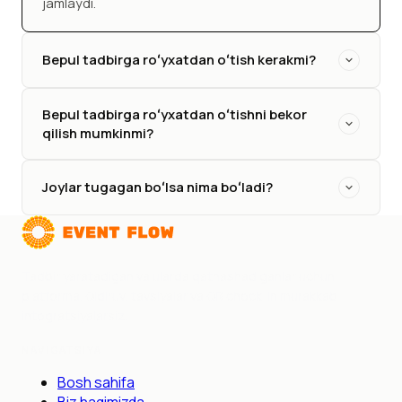
jamlaydi.
Bepul tadbirga roʻyxatdan oʻtish kerakmi?
Bepul tadbirga roʻyxatdan oʻtishni bekor
qilish mumkinmi?
Joylar tugagan boʻlsa nima boʻladi?
Tadbir yaratadigan va ularda qatnashadiganlar uchun
platforma. Qidiruv, tavsiyalar va QR check-in murakkab
integratsiyalarsiz.
NAVIGATSIYA
Bosh sahifa
Biz haqimizda