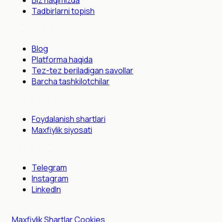
Tadbirlarni topish
PLATFORMA
Blog
Platforma haqida
Tez-tez beriladigan savollar
Barcha tashkilotchilar
KOMPANIYA
Foydalanish shartlari
Maxfiylik siyosati
HAMJAMIYAT
Telegram
Instagram
LinkedIn
©
2026
EVENTFLOW ·
Barcha huquqlar himoyalangan.
Maxfiylik
·
Shartlar
·
Cookies