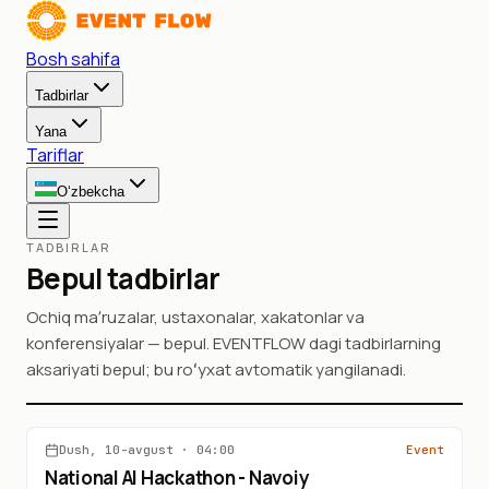
Bosh sahifa
Tadbirlar
Yana
Tariflar
O‘zbekcha
TADBIRLAR
Bepul tadbirlar
Ochiq maʼruzalar, ustaxonalar, xakatonlar va
konferensiyalar — bepul. EVENTFLOW dagi tadbirlarning
aksariyati bepul; bu roʻyxat avtomatik yangilanadi.
Dush, 10-avgust
·
04:00
Event
TAVSIYA
10-avgust
National AI Hackathon - Navoiy