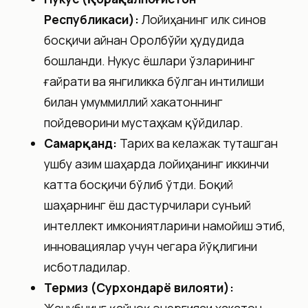
Республикаси):
Лойиҳанинг илк синов
босқичи айнан Оролбўйи ҳудудида
бошланди. Нукус ёшлари ўзларининг
ғайрати ва янгиликка бўлган интилиши
билан умуммиллий хакатоннинг
пойдеворини мустаҳкам қўйдилар.
Самарқанд:
Тарих ва келажак туташган
ушбу азим шаҳарда лойиҳанинг иккинчи
катта босқичи бўлиб ўтди. Боқий
шаҳарнинг ёш дастурчилари сунъий
интеллект имкониятларини намойиш этиб,
инновациялар учун чегара йўқлигини
исботладилар.
Термиз (Сурхондарё вилояти):
Жанубнинг қайноқ энергияси хакатон