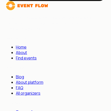
A platform for people who create and attend events.
Discovery, recommendations, and QR check-in without
complex integrations.
NAVIGATION
Home
About
Find events
PLATFORM
Blog
About platform
FAQ
All organizers
COMPANY