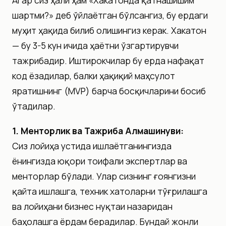
шартми?» деб ўйлаётган бўлсангиз, бу ердаги
муҳит ҳақида билиб олишингиз керак. Хакатон
— бу 3-5 кун ичида ҳаётни ўзгартирувчи
тажрибадир. Иштирокчилар бу ерда нафақат
код ёзадилар, балки ҳақиқий маҳсулот
яратишнинг (MVP) барча босқичларини босиб
ўтадилар.
1. Менторлик ва Тажриба Алмашинуви:
Сиз лойиҳа устида ишлаётганингизда
ёнингизда юқори тоифали экспертлар ва
менторлар бўлади. Улар сизнинг ғоянгизни
қайта ишлашга, техник хатоларни тўғрилашга
ва лойиҳани бизнес нуқтаи назаридан
баҳолашга ёрдам берадилар. Бундай жонли