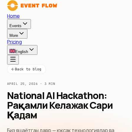
Home
Events
More
Pricing
English
Back to blog
APRIL 25, 2026
·
3 MIN
National AI Hackathon:
Рақамли Келажак Сари
Қадам
Биз яшаётган давр — юксак технологиялар ва