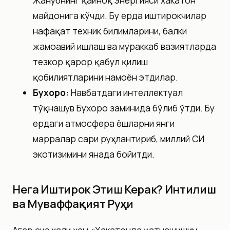
майдонига кўчди. Бу ерда иштирокчилар
нафақат техник билимларини, балки
жамоавий ишлаш ва мураккаб вазиятларда
тезкор қарор қабул қилиш
қобилиятларини намоён этдилар.
Бухоро:
Навбатдаги интеллектуал
тўқнашув Бухоро заминида бўлиб ўтди. Бу
ердаги атмосфера ёшларни янги
марралар сари руҳлантириб, миллий СИ
экотизимини янада бойитди.
Нега Иштирок Этиш Керак? Интилиш
ва Муваффақият Руҳи
Агар сиз ҳали ҳам «Хакатонда қатнашишим