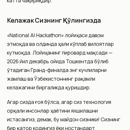
катта чақириқдир.
Келажак Сизнинг Қўлингизда
«National AI Hackathon» лойиҳаси давом
этмоқда ва олдинда ҳали кўплаб вилоятлар
кутмоқда. Лойиҳанинг пировард мақсади —
2026 йил декабрь ойида Тошкентда бўлиб
ўтадиган Гранд-финалда энг кучлиларни
жамлаш ва Ўзбекистоннинг рақамли
келажагини биргаликда қуришдир.
Агар сизда ғоя бўлса, агар сиз технология
орқали инсонлар ҳаётини яхшилашни
истасангиз, демак, бу майдон сизники! Сизнинг
бир қатор кодингиз ёки ностандарт