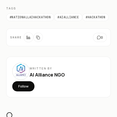
TAGS
#
NATIONALLAIHACKATHON
#
AIALLIANCE
#
HACKATHON
0
SHARE
WRITTEN BY
AI Alliance NGO
Follow