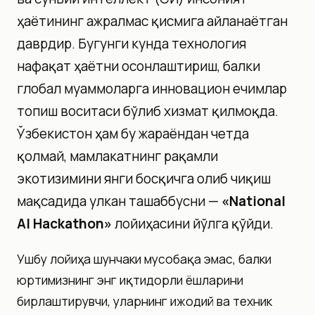
ҳаётининг ажралмас қисмига айланаётган
даврдир. Бугунги кунда технология
нафақат ҳаётни осонлаштириш, балки
глобал муаммоларга инновацион ечимлар
топиш воситаси бўлиб хизмат қилмоқда.
Ўзбекистон ҳам бу жараёндан четда
қолмай, мамлакатнинг рақамли
экотизимини янги босқичга олиб чиқиш
мақсадида улкан ташаббусни —
«National
AI Hackathon»
лойиҳасини йўлга қўйди.
Ушбу лойиҳа шунчаки мусобақа эмас, балки
юртимизнинг энг иқтидорли ёшларини
бирлаштирувчи, уларнинг ижодий ва техник