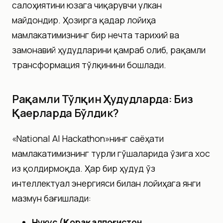
салоҳиятини юзага чиқарувчи улкан
майдондир. Ҳозирга қадар лойиҳа
мамлакатимизнинг бир нечта тарихий ва
замонавий ҳудудларини қамраб олиб, рақамли
трансформация тўлқинини бошлади.
Рақамли Тўлқин Ҳудудларда: Биз
Қаерларда Бўлдик?
«National AI Hackathon»нинг саёҳати
мамлакатимизнинг турли гўшаларида ўзига хос
из қолдирмоқда. Ҳар бир ҳудуд ўз
интеллектуал энергияси билан лойиҳага янги
мазмун бағишлади:
Нукус (Қорақалпоғистон