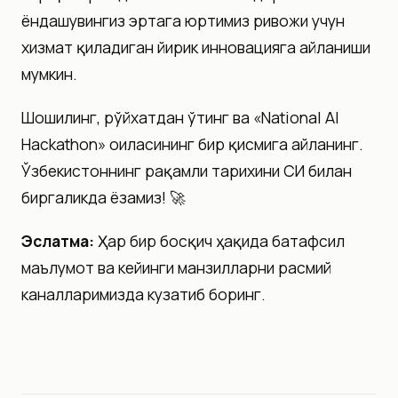
ёндашувингиз эртага юртимиз ривожи учун
хизмат қиладиган йирик инновацияга айланиши
мумкин.
Шошилинг, рўйхатдан ўтинг ва «National AI
Hackathon» оиласининг бир қисмига айланинг.
Ўзбекистоннинг рақамли тарихини СИ билан
биргаликда ёзамиз! 🚀
Эслатма:
Ҳар бир босқич ҳақида батафсил
маълумот ва кейинги манзилларни расмий
каналларимизда кузатиб боринг.