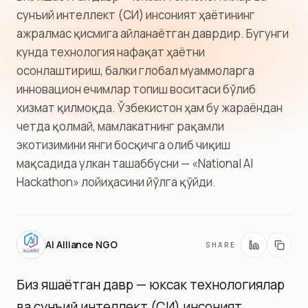
сунъий интеллект (СИ) инсоният ҳаётининг
ажралмас қисмига айланаётган даврдир. Бугунги
кунда технология нафақат ҳаётни
осонлаштириш, балки глобал муаммоларга
инновацион ечимлар топиш воситаси бўлиб
хизмат қилмоқда. Ўзбекистон ҳам бу жараёндан
четда қолмай, мамлакатнинг рақамли
экотизимини янги босқичга олиб чиқиш
мақсадида улкан ташаббусни — «National AI
Hackathon» лойиҳасини йўлга қўйди.
AI Alliance NGO
SHARE
Биз яшаётган давр — юксак технологиялар
ва сунъий интеллект (СИ) инсоният