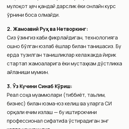
мулоқот ҳеч қандай дарслик ёки онлайн курс
ўрнини боса олмайди.
2. Жамоавий Руҳ ва Нетворкинг:
Сиз ўзингиз каби фикрлайдиган, технологияга
ошно бўлган юзлаб ёшлар билан танишасиз. Бу
ерда тузилган танишликлар келажакда йирик
стартап жамоаларига ёки мустаҳкам дўстликка
айланиши мумкин.
3. Ўз Кучини Синаб Кўриш:
Реал соҳа муаммолари (тиббиёт, таълим,
бизнес) билан юзма-юз келиш ва уларга СИ
орқали ечим излаш — бу иштирокчини
профессионал сифатиda ўстирадиган энг