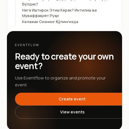
Бўлдик?
Нега Иштирок Этиш Керак? Интилиш ва
Муваффақият Руҳи
Келажак Сизнинг Қўлингизда
EVENTFLOW
Ready to create your own
event?
Use Eventflow to organize and promote your
event
Create event
View events