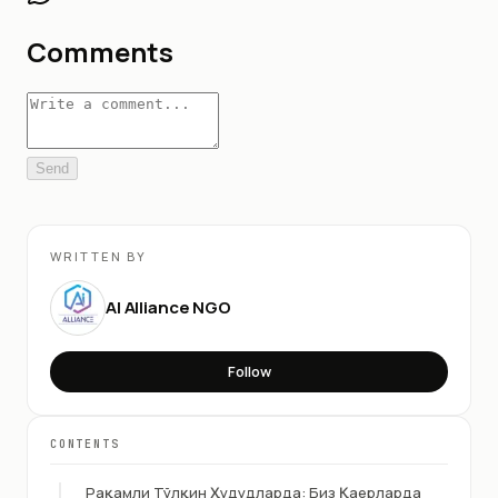
Comments
Send
WRITTEN BY
AI Alliance NGO
Follow
CONTENTS
Рақамли Тўлқин Ҳудудларда: Биз Қаерларда